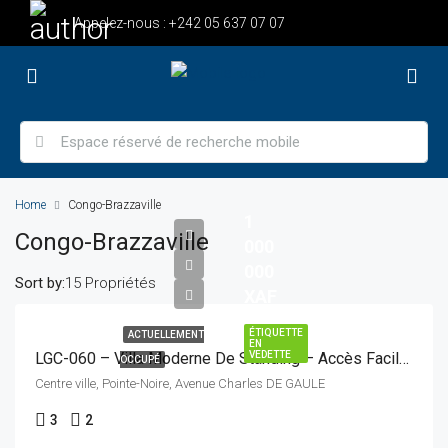
Appelez-nous :
+242 05 637 07 07
Home
Congo-Brazzaville
1
Congo-Brazzaville
000
000
Sort by:
15 Propriétés
XAF
ÉTIQUETTE
ACTUELLEMENT
EN
VEDETTE
LGC-060 – Villa Moderne De Standing – Accès Facile Et Cadre Fonctionnel
OCCUPÉ
Centre ville, Pointe-Noire, Avenue Charles DE GAULE
3
2