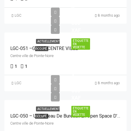
2
500
LGC
8 months ago
000
XAF
ÉTIQUETTE
ACTUELLEMENT
EN
LGC-051 –GUEST CENTRE VILLE
VEDETTE
OCCUPÉ
Centre ville de Pointe-Noire
1
1
4
500
LGC
8 months ago
000
XAF
ÉTIQUETTE
ACTUELLEMENT
EN
VEDETTE
LGC-050 – Un Plateau De Bureaux En Open Space D’une Surface De 445 M2 Avec Accès Sécurisé
OCCUPÉ
Centre ville de Pointe-Noire