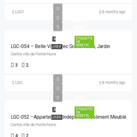
1
500
LGC1
8 months ago
000
XAF
ÉTIQUETTE
À
EN
LGC-054 – Belle Villa Avec Grand Salon, Jardin
VEDETTE
LOUER
Centre ville de Pointe-Noire
3
2
1
800
LGC
8 months ago
000
XAF
ÉTIQUETTE
À
EN
LGC-052 –Appartement Indépendant Joliment Meublé
VEDETTE
LOUER
Centre ville de Pointe-Noire
4
2