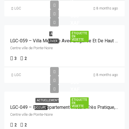
3
500
LGC
8 months ago
000
XAF
ÉTIQUETTE
À
EN
VEDETTE
LGC-059 – Villa Meublée Avec Élégance Et De Haut Standing, Idéalement Située Et Facilement Accessible
LOUER
Centre ville de Pointe-Noire
3
2
650
LGC
8 months ago
000
XAF
ÉTIQUETTE
ACTUELLEMENT
EN
VEDETTE
LGC-049 – Petit Appartement Meublé Très Pratique, Situé Au Centre-Ville Et D’accès Facile
OCCUPÉ
Centre ville de Pointe-Noire
2
2