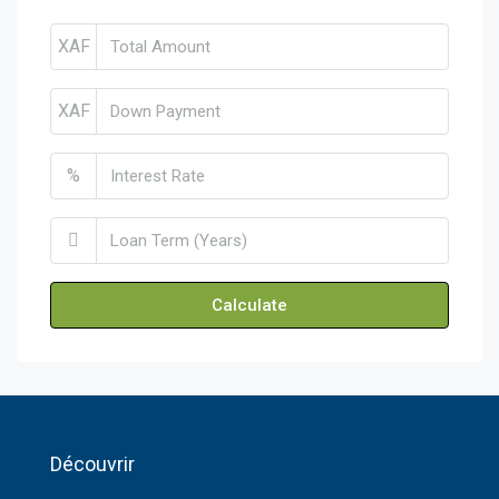
XAF
XAF
%
Calculate
Découvrir