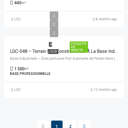
445
m²
LGC
8 months ago
ÉTIQUETTE
À
EN
VEDETTE
LGC-048 – Terrain Non Construit Situé À La Base Industrielle
LOUER
Base industrielle – Zone portuaire Port Autonome de Pointe-Noire (PAPN) Pointe-Noire, République du Congo
1 500
m²
BASE PROFESSIONNELLE
LGC
12 months ago
1
2