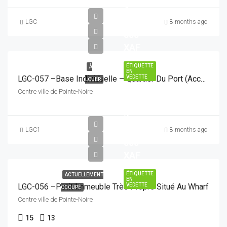
4
500
LGC
8 months ago
000
XAF
ÉTIQUETTE
À
EN
VEDETTE
LGC-057 –Base Individuelle – Quartier Du Port (Accès Facile)
LOUER
Centre ville de Pointe-Noire
3
500
LGC1
8 months ago
000
XAF
ÉTIQUETTE
ACTUELLEMENT
EN
LGC-056 –Petit Immeuble Très Propre Situé Au Wharf
VEDETTE
OCCUPÉ
Centre ville de Pointe-Noire
15
13