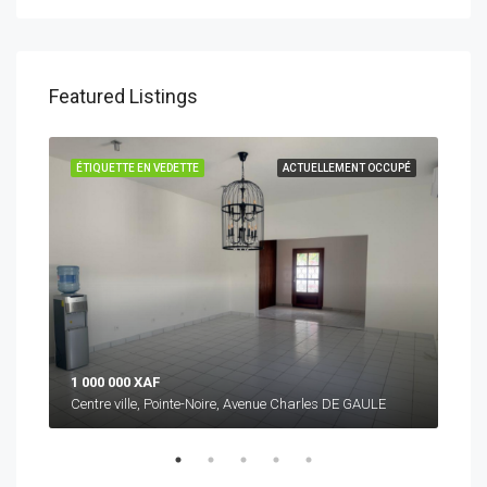
Featured Listings
CUPÉ
ÉTIQUETTE EN VEDETTE
ACTUELLEMENT OCCUPÉ
ÉTI
1 000 000 XAF
3 5
Centre ville, Pointe-Noire, Avenue Charles DE GAULE
Cent