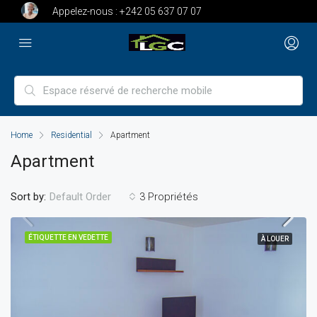
Appelez-nous :
+242 05 637 07 07
Home
Residential
Apartment
Apartment
Sort by:
3 Propriétés
Default Order
ÉTIQUETTE EN VEDETTE
À LOUER