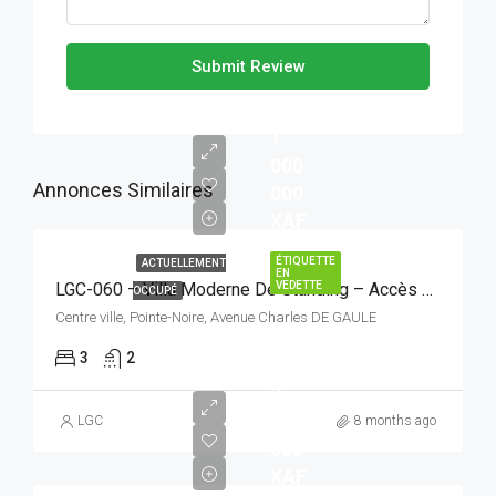
Submit Review
1
000
Annonces Similaires
000
XAF
ÉTIQUETTE
ACTUELLEMENT
EN
VEDETTE
LGC-060 – Villa Moderne De Standing – Accès Facile Et Cadre Fonctionnel
OCCUPÉ
Centre ville, Pointe-Noire, Avenue Charles DE GAULE
3
2
3
500
LGC
8 months ago
000
XAF