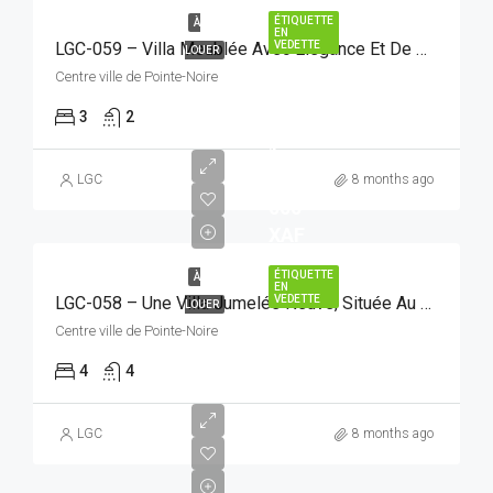
ÉTIQUETTE
À
EN
VEDETTE
LGC-059 – Villa Meublée Avec Élégance Et De Haut Standing, Idéalement Située Et Facilement Accessible
LOUER
Centre ville de Pointe-Noire
3
2
1
000
LGC
8 months ago
000
XAF
ÉTIQUETTE
À
EN
VEDETTE
LGC-058 – Une Villa Jumelée Neuve, Située Au Quartier Wharf
LOUER
Centre ville de Pointe-Noire
4
4
LGC
8 months ago