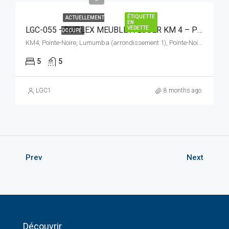
ÉTIQUETTE
ACTUELLEMENT
EN
VEDETTE
LGC-055 –DUPLEX MEUBLÉ A LOUER KM 4 – PEMBA
OCCUPÉ
KM4, Pointe-Noire, Lumumba (arrondissement 1), Pointe-Noire (commune), Pointe-Noire (département), Congo-Brazzaville
5
5
LGC1
8 months ago
Prev
Next
Découvrir