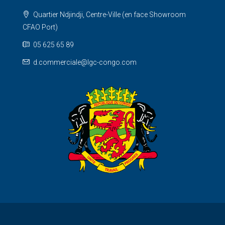
Quartier Ndjindji, Centre-Ville (en face Showroom
CFAO Port)
05 625 65 89
d.commerciale@lgc-congo.com