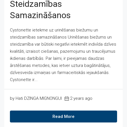
Steidzamības
Samazināšanos
Cystonette ietekme uz urinēšanas biežumu un
steidzamības samazināšanos Urinēšanas biežums un
steidzamība var būtiski negatīvi ietekmēt indivīda dzīves
kvalitāti, izraisot ciešanas, pazemojumu un traucējumus
ikdienas darbībās. Par laimi, ir pieejamas daudzas
ārstēšanas metodes, kas ietver uztura bagātinātājus,
dzīvesveida izmaiņas un farmaceitiskās iejaukšanās.
Cystonette ir...
by Hati DZINGA MIGNONGUI
2 years ago
Read More