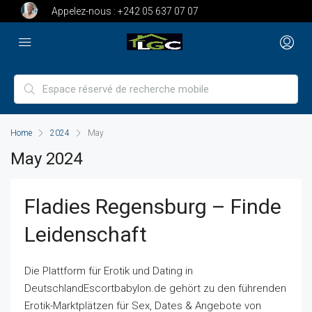
Appelez-nous :
+242 05 637 07 07
Home
2024
May
May 2024
Fladies Regensburg – Finde
Leidenschaft
Die Plattform für Erotik und Dating in
DeutschlandEscortbabylon.de gehört zu den führenden
Erotik-Marktplätzen für Sex, Dates & Angebote von