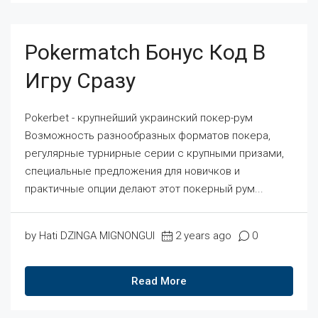
Pokermatch Бонус Код В
Игру Сразу
Pokerbet - крупнейший украинский покер-рум
Возможность разнообразных форматов покера,
регулярные турнирные серии с крупными призами,
специальные предложения для новичков и
практичные опции делают этот покерный рум...
by Hati DZINGA MIGNONGUI
2 years ago
0
Read More