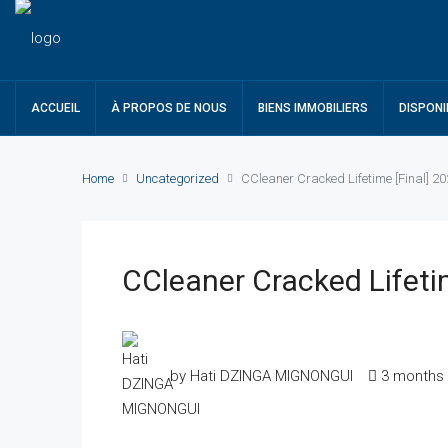
ACCUEIL
À PROPOS DE NOUS
BIENS IMMOBILIERS
DISPONI
Home
Uncategorized
CCleaner Cracked Lifetime [Final] 2
CCleaner Cracked Lifeti
by Hati DZINGA MIGNONGUI
3 months