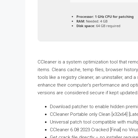
Processor:
1 GHz CPU for patching
RAM:
Needed: 4 GB
Disk space:
64 GB required
CCleaner is a system optimization tool that remo
items. Cleans cache, temp files, browser history,
tools like a registry cleaner, an uninstaller, and
enhance their computer’s performance and optim
versions are considered secure if kept updated
Download patcher to enable hidden premi
CCleaner Portable only Clean [x32x64] [Lat
Universal patch tool compatible with mult
CCleaner 6.08 2023 Cracked [Final] no Viru
Get crack file directly – no installer requir