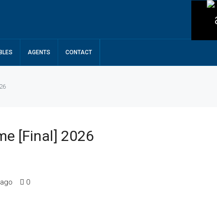
BLES
AGENTS
CONTACT
026
me [Final] 2026
 ago
0