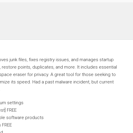
ves junk files, fixes registry issues, and manages startup
 restore points, duplicates, and more. It includes essential
 a space eraser for privacy. A great tool for those seeking to
ize its speed. Had a past malware incident, but current
.
um settings
est] FREE
iple software products
s FREE
ed