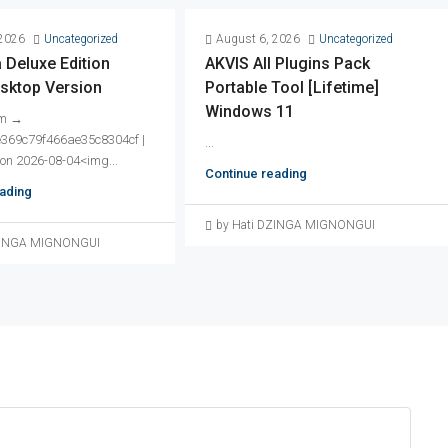
 2026
Uncategorized
August 6, 2026
Uncategorized
 Deluxe Edition
AKVIS All Plugins Pack
esktop Version
Portable Tool [Lifetime]
Windows 11
um →
369c79f466ae35c8304cf |
...
on 2026-08-04<img...
Continue reading
ading
by Hati DZINGA MIGNONGUI
DZINGA MIGNONGUI