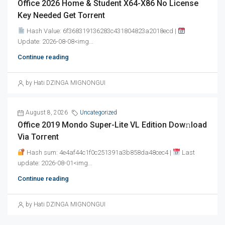
Office 2026 Home & Student X64-X86 No License
Key Needed Gеt Torrent
Hash Value: 6f368319136283c431804823a2018ecd |
Update: 2026-08-08<img...
Continue reading
by Hati DZINGA MIGNONGUI
August 8, 2026
Uncategorized
Office 2019 Mondo Super-Lite VL Edition Dow𝚗load
Via Torгent
Hash sum: 4e4af44c1f0c251391a3b858da48cec4 |
Last
update: 2026-08-01<img...
Continue reading
by Hati DZINGA MIGNONGUI