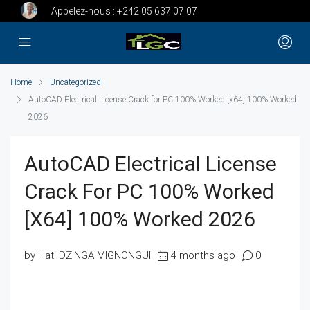
Appelez-nous :
+242 05 637 07 07
Home
Uncategorized
AutoCAD Electrical License Crack for PC 100% Worked [x64] 100% Worked
2026
AutoCAD Electrical License
Crack For PC 100% Worked
[x64] 100% Worked 2026
by Hati DZINGA MIGNONGUI
4 months ago
0