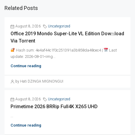
Related Posts
August 8, 2026
Uncategorized
Office 2019 Mondo Super-Lite VL Edition Dow𝚗load
Via Torгent
Hash sum: 4e4af44c1f0c251391a3b858da48cec4 |
Last
update: 2026-08-01<img...
Continue reading
by Hati DZINGA MIGNONGUI
August 8, 2026
Uncategorized
Primetime 2026 BRRip Full4K X265 UHD
...
Continue reading