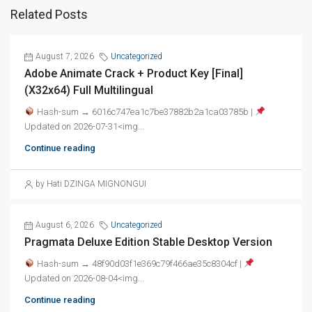
Related Posts
August 7, 2026
Uncategorized
Adobe Animate Crack + Product Key [Final]
(x32x64) Full Multilingual
Hash-sum → 6016c747ea1c7be37882b2a1ca03785b |
Updated on 2026-07-31<img...
Continue reading
by Hati DZINGA MIGNONGUI
August 6, 2026
Uncategorized
Pragmata Deluxe Edition Stable Desktop Version
Hash-sum → 48f90d03f1e369c79f466ae35c8304cf |
Updated on 2026-08-04<img...
Continue reading