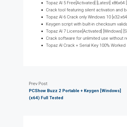
Topaz AI 5 Free[Activated] [Latest] x86x64
Crack tool featuring silent activation and
Topaz AI 6 Crack only Windows 10 [x32-x64
Keygen script with built-in checksum valid
Topaz AI 7 License[Activated] [Windows] [S
Crack software for unlimited use without r
Topaz AI Crack + Serial Key 100% Worked 
Prev Post
PCShow Buzz 2 Portable + Keygen [Windows]
(x64) Full Tested