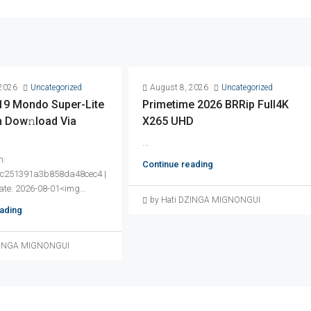
 2026
Uncategorized
August 8, 2026
Uncategorized
019 Mondo Super-Lite
Primetime 2026 BRRip Full4K
n Dow𝚗load Via
X265 UHD
...
m:
Continue reading
0c251391a3b858da48cec4 |
ate: 2026-08-01<img...
by Hati DZINGA MIGNONGUI
ading
DZINGA MIGNONGUI