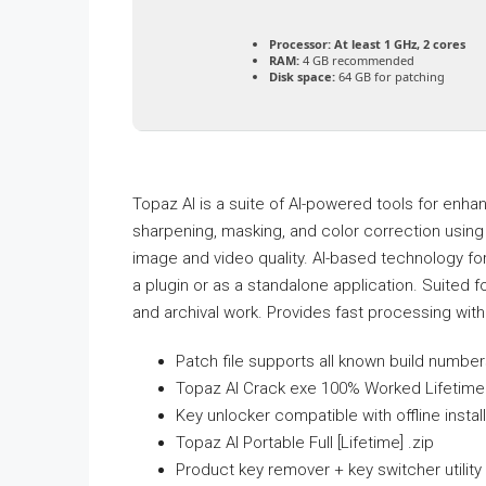
Processor:
At least 1 GHz, 2 cores
RAM:
4 GB recommended
Disk space:
64 GB for patching
Topaz AI is a suite of AI-powered tools for enha
sharpening, masking, and color correction using
image and video quality. AI-based technology f
a plugin or as a standalone application. Suited fo
and archival work. Provides fast processing with 
Patch file supports all known build numbe
Topaz AI Crack exe 100% Worked Lifetime
Key unlocker compatible with offline instal
Topaz AI Portable Full [Lifetime] .zip
Product key remover + key switcher utility