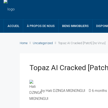
ACCUEIL
À PROPOS DE NOUS
BIENS IMMOBILIERS
DISPONI
Home
Uncategorized
Topaz AI Cracked [Patch] [no Virus]
Topaz AI Cracked [Patch]
by Hati DZINGA MIGNONGUI
6 months