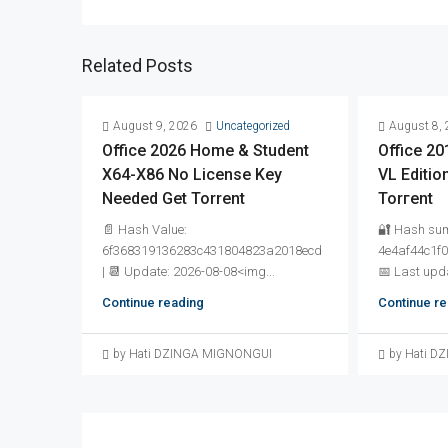
Related Posts
August 9, 2026
Uncategorized
August 8,
Office 2026 Home & Student
Office 2
X64-X86 No License Key
VL Editio
Needed Gеt Torrent
Torгent
📄 Hash Value:
🔐 Hash su
6f368319136283c431804823a2018ecd
4e4af44c1f
| 📆 Update: 2026-08-08<img...
📅 Last upd
Continue reading
Continue re
by Hati DZINGA MIGNONGUI
by Hati 