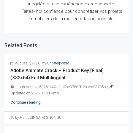
inégalée et une expérience exceptionnelle.
Faites-moi confiance pour concrétiser vos projets
immobiliers de la meilleure façon possible.
Related Posts
August 7, 2026
Uncategorized
Adobe Animate Crack + Product Key [Final]
(x32x64) Full Multilingual
Hash-sum → 6016c747ea1c7be37882b2a1ca03785b |
Updated on 2026-07-31<img...
Continue reading
by Hati DZINGA MIGNONGUI