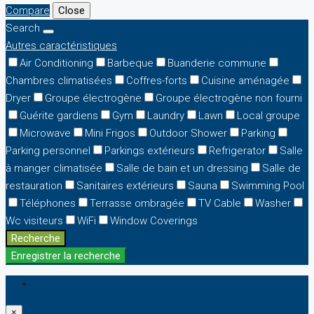
Compare
Close
Search
Autres caractéristiques
Air Conditioning
Barbeque
Buanderie commune
Chambres climatisées
Coffres-forts
Cuisine aménagée
Dryer
Groupe électrogène
Groupe électrogène non fourni
Guérite gardiens
Gym
Laundry
Lawn
Local groupe
Microwave
Mini Frigos
Outdoor Shower
Parking
Parking personnel
Parkings extérieurs
Refrigerator
Salle
à manger climatisée
Salle de bain et un dressing
Salle de
restauration
Sanitaires extérieurs
Sauna
Swimming Pool
Téléphones
Terrasse ombragée
TV Cable
Washer
Wc visiteurs
WiFi
Window Coverings
Recherche
Enregistrer la recherche
Login
×