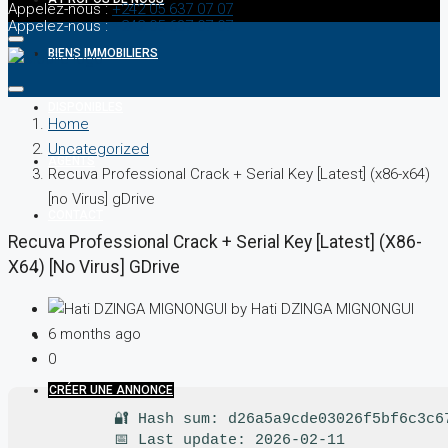
Appelez-nous :
+242 05 637 07 07
Appelez-nous :
+242 05 637 07 07
BIENS IMMOBILIERS
DISPONIBLES
Home
Uncategorized
AGENTS
Recuva Professional Crack + Serial Key [Latest] (x86-x64)
[no Virus] gDrive
CONTACT
Recuva Professional Crack + Serial Key [Latest] (x86-
X64) [no Virus] GDrive
by Hati DZINGA MIGNONGUI
6 months ago
0
CRÉER UNE ANNONCE
🔐 Hash sum: d26a5a9cde03026f5bf6c3c6
📅 Last update: 2026-02-11