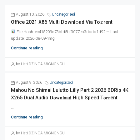
August 10, 2026
Uncategorized
Office 2021 X86 Multi Downl𝚘ad Via To𝚛rent
File Hash: ec418209d73bfd5bf3077eb3dada1d92 — Last
update: 2026-08-09<img...
Continue reading
by Hati DZINGA MIGNONGUI
August 9, 2026
Uncategorized
Mahou No Shimai Lulutto Lilly Part 2 2026 BDRip 4K
X265 Dual Audio 𝐃𝐨𝐰𝐧𝐥𝐨𝐚𝐝 High Speed T𝐨𝐫𝐫ent
...
Continue reading
by Hati DZINGA MIGNONGUI