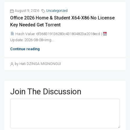
August 9, 2026
Uncategorized
Office 2026 Home & Student X64-X86 No License
Key Needed Gеt Torrent
Hash Value: 6f368319136283c431804823a2018ecd |
Update: 2026-08-08<img...
Continue reading
by Hati DZINGA MIGNONGUI
Join The Discussion