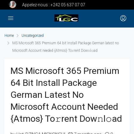
Appelez-nous :
+242 05 637 07 07
Home
Uncategorized
MS Microsoft 365 Premium 64 bit Install Package German latest no
Microsoft Account needed {Atmos} To𝚛rent Dow𝚗l𝚘ad
MS Microsoft 365 Premium
64 Bit Install Package
German Latest No
Microsoft Account Needed
{Atmos} To𝚛rent Dow𝚗l𝚘ad