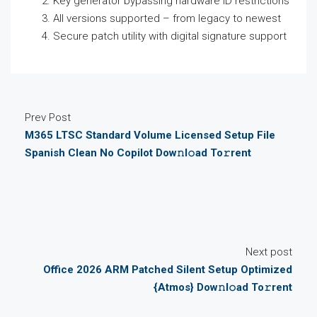
Key generator bypassing hardware ID restrictions
All versions supported – from legacy to newest
Secure patch utility with digital signature support
Prev Post
M365 LTSC Standard Volume Licensed Setup File
Spanish Clean No Copilot Dow𝚗l𝚘ad To𝚛rent
Next post
Office 2026 ARM Patched Silent Setup Optimized
{Atmos} Dow𝚗l𝚘ad To𝚛rent