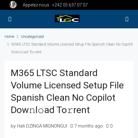
Appelez-nous :
+242 05 637 07 07
Home
Uncategorized
M365 LTSC Standard Volume Licensed Setup File Spanish Clean No Copilot
Dow𝚗l𝚘ad To𝚛rent
M365 LTSC Standard
Volume Licensed Setup File
Spanish Clean No Copilot
Dow𝚗l𝚘ad To𝚛rent
by Hati DZINGA MIGNONGUI
7 months ago
0