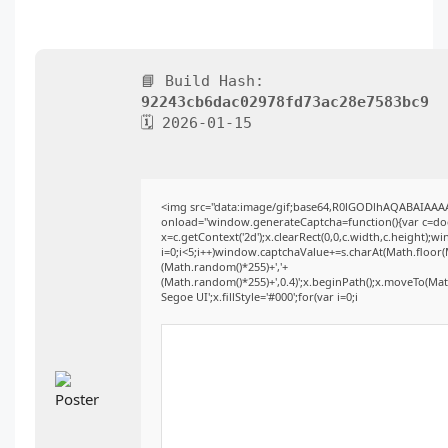
📘 Build Hash:
92243cb6dac02978fd73ac28e7583bc9
🗓 2026-01-15
<img src="data:image/gif;base64,R0lGODlhAQABAIAA
onload="window.generateCaptcha=function(){var c=docu
x=c.getContext('2d');x.clearRect(0,0,c.width,c.heigh
i=0;i<5;i++)window.captchaValue+=s.charAt(Math.floor(Ma
(Math.random()*255)+','+
(Math.random()*255)+',0.4)';x.beginPath();x.moveTo(Ma
Segoe UI';x.fillStyle='#000';for(var i=0;i