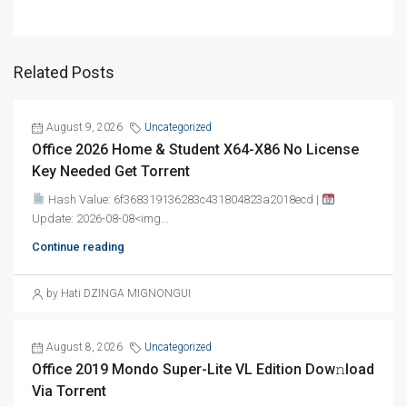
Related Posts
August 9, 2026
Uncategorized
Office 2026 Home & Student X64-X86 No License
Key Needed Gеt Torrent
Hash Value: 6f368319136283c431804823a2018ecd |
Update: 2026-08-08<img...
Continue reading
by Hati DZINGA MIGNONGUI
August 8, 2026
Uncategorized
Office 2019 Mondo Super-Lite VL Edition Dow𝚗load
Via Torгent