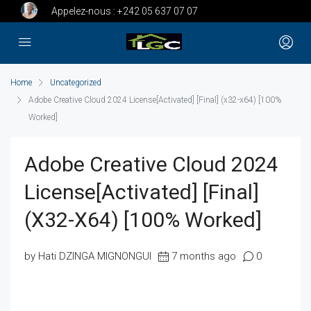
Appelez-nous :
+242 05 637 07 07
Home
Uncategorized
Adobe Creative Cloud 2024 License[Activated] [Final] (x32-x64) [100%
Worked]
Adobe Creative Cloud 2024
License[Activated] [Final]
(x32-X64) [100% Worked]
by Hati DZINGA MIGNONGUI
7 months ago
0