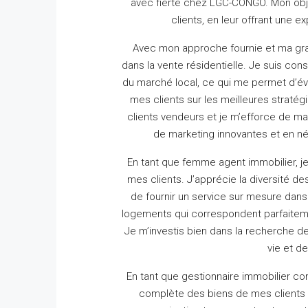
avec fierté chez LGC-CONGO.
Mon obje
clients, en leur offrant une 
Avec mon approche fournie et ma gra
dans la vente résidentielle.
Je suis cons
du marché local, ce qui me permet d’éva
mes clients sur les meilleures stratég
clients vendeurs et je m’efforce de m
de marketing innovantes et en né
En tant que femme agent immobilier, j
mes clients.
J’apprécie la diversité 
de fournir un service sur mesure dans 
logements qui correspondent parfaiteme
Je m’investis bien dans la recherche d
vie et d
En tant que gestionnaire immobilier c
complète des biens de mes clients 