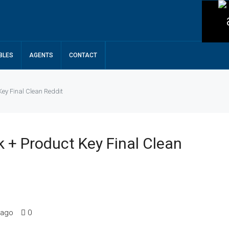
BLES
AGENTS
CONTACT
Key Final Clean Reddit
ck + Product Key Final Clean
 ago
0