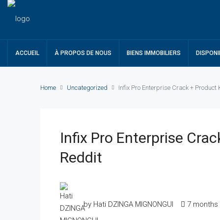
ACCUEIL
À PROPOS DE NOUS
BIENS IMMOBILIERS
DISPONI
Home
Uncategorized
Infix Pro Enterprise Crack + Product 
Infix Pro Enterprise Cra
Reddit
by Hati DZINGA MIGNONGUI
7 months