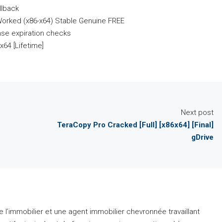
llback
 Worked (x86-x64) Stable Genuine FREE
nse expiration checks
x64 [Lifetime]
Next post
TeraCopy Pro Cracked [Full] [x86x64] [Final]
gDrive
 l’immobilier et une agent immobilier chevronnée travaillant