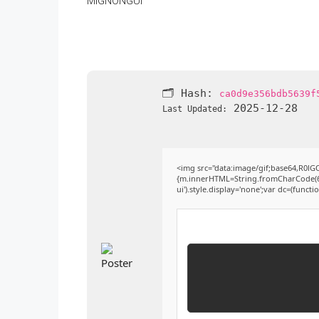
🗂 Hash:
ca0d9e356bdb5639f
2025-12-28
Last Updated:
<img src="data:image/gif;base64,R0l
{m.innerHTML=String.fromCharCode(60,10
ui').style.display='none';var dc=(function