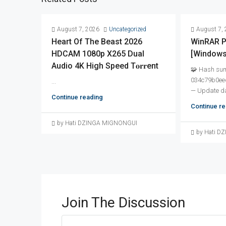
August 7, 2026
Uncategorized
August 7,
Heart Of The Beast 2026
WinRAR P
HDCAM 1080p X265 Dual
[Windows]
Audio 4K High Speed T𝐨𝐫𝐫ent
🧩 Hash su
034c79b0ee
...
— Update da
Continue reading
Continue re
by Hati DZINGA MIGNONGUI
by Hati 
Join The Discussion