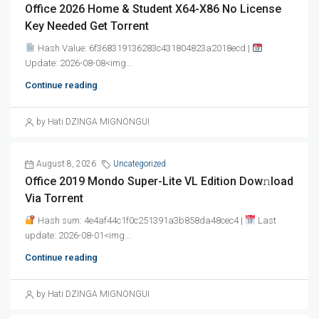
Office 2026 Home & Student X64-X86 No License
Key Needed Gеt Torrent
Hash Value: 6f368319136283c431804823a2018ecd |
Update: 2026-08-08<img...
Continue reading
by Hati DZINGA MIGNONGUI
August 8, 2026
Uncategorized
Office 2019 Mondo Super-Lite VL Edition Dow𝚗load
Via Torгent
Hash sum: 4e4af44c1f0c251391a3b858da48cec4 |
Last
update: 2026-08-01<img...
Continue reading
by Hati DZINGA MIGNONGUI