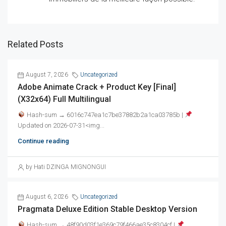
Related Posts
August 7, 2026
Uncategorized
Adobe Animate Crack + Product Key [Final]
(x32x64) Full Multilingual
Hash-sum → 6016c747ea1c7be37882b2a1ca03785b |
Updated on 2026-07-31<img...
Continue reading
by Hati DZINGA MIGNONGUI
August 6, 2026
Uncategorized
Pragmata Deluxe Edition Stable Desktop Version
Hash-sum → 48f90d03f1e369c79f466ae35c8304cf |