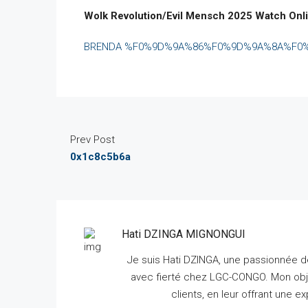
Wolk Revolution/Evil Mensch 2025 Watch Onl
BRENDA %F0%9D%9A%86%F0%9D%9A%8A%F0
Prev Post
0x1c8c5b6a
Hati DZINGA MIGNONGUI
Je suis Hati DZINGA, une passionnée de
avec fierté chez LGC-CONGO.
Mon obje
clients, en leur offrant une 