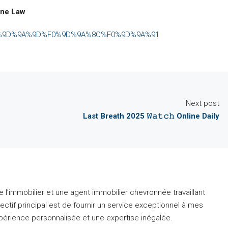
ine Law
%9D%9A%9D%F0%9D%9A%8C%F0%9D%9A%91
Next post
Last Breath 2025 𝚆𝚊𝚝𝚌𝚑 Online Daily
 l’immobilier et une agent immobilier chevronnée travaillant
ctif principal est de fournir un service exceptionnel à mes
expérience personnalisée et une expertise inégalée.