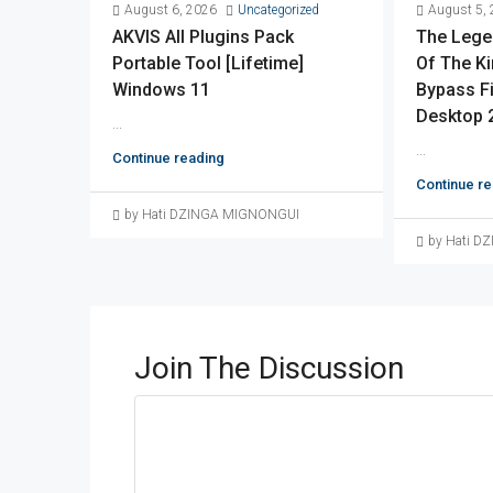
August 6, 2026
Uncategorized
August 5,
AKVIS All Plugins Pack
The Lege
Portable Tool [Lifetime]
Of The K
Windows 11
Bypass F
Desktop 
...
...
Continue reading
Continue re
by Hati DZINGA MIGNONGUI
by Hati 
Join The Discussion