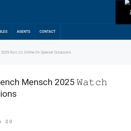
BLES
AGENTS
CONTACT
2025 𝚆𝚊𝚝𝚌𝚑 Online On Special Occasions
ench Mensch 2025 𝚆𝚊𝚝𝚌𝚑
sions
o
0