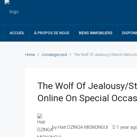
ACCUEIL
À PROPOS DE NOUS
BIENS IMMOBILIERS
DISPONI
Home
Uncategorized
The Wolf Of Jealousy/Stench Mensch 
The Wolf Of Jealousy/St
Online On Special Occa
by Hati DZINGA MIGNONGUI
1 year ag