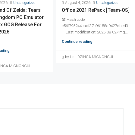
 2026
Uncategorized
August 4, 2026
Uncategorized
nd Of Zelda: Tears
Office 2021 RePack [Team-OS]
ingdom PC Emulator
🛠 Hash code:
ix GOG Release For
e56f795244caaf37c96158a9427dbed3
2026
— Last modification: 2026-08-02<img...
Continue reading
ading
by Hati DZINGA MIGNONGUI
DZINGA MIGNONGUI