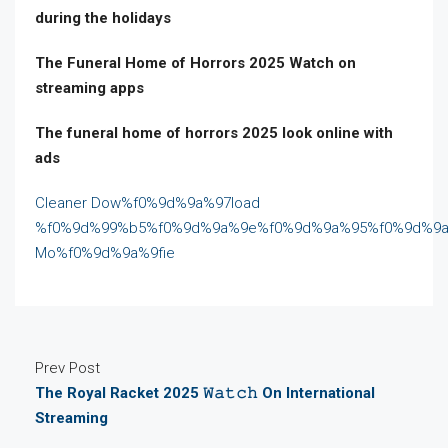
during the holidays
The Funeral Home of Horrors 2025 Watch on
streaming apps
The funeral home of horrors 2025 look online with
ads
Cleaner Dow%f0%9d%9a%97load
%f0%9d%99%b5%f0%9d%9a%9e%f0%9d%9a%95%f0%9d%9
Mo%f0%9d%9a%9fie
Prev Post
The Royal Racket 2025 𝚆𝚊𝚝𝚌𝚑 On International
Streaming