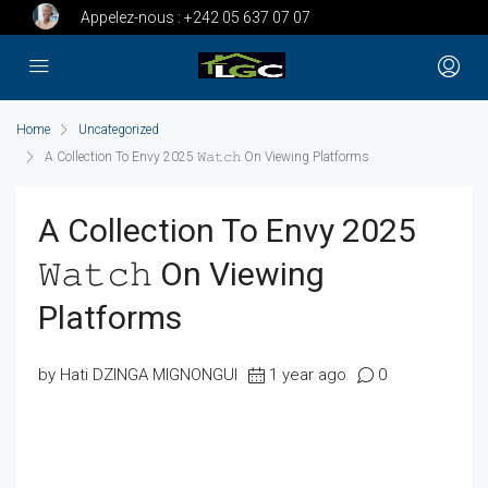
Appelez-nous :
+242 05 637 07 07
Home
Uncategorized
A Collection To Envy 2025 𝚆𝚊𝚝𝚌𝚑 On Viewing Platforms
A Collection To Envy 2025
𝚆𝚊𝚝𝚌𝚑 On Viewing
Platforms
by Hati DZINGA MIGNONGUI
1 year ago
0