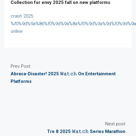
Collection for envy 2025 fall on new platforms
crash 2025
%f0%9d%9a%86%f0%9d%9a%8a%f0%9d%9a%9d%f0%9d%9
online
Prev Post
Abraca-Disaster! 2025 𝚆𝚊𝚝𝚌𝚑 On Entertainment
Platforms
Next post
Tre 8 2025 𝚆𝚊𝚝𝚌𝚑 Series Marathon