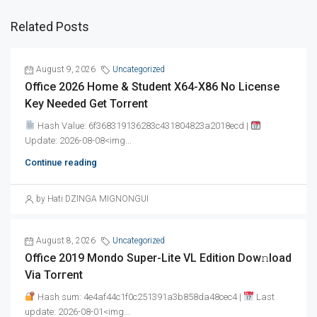
Related Posts
August 9, 2026
Uncategorized
Office 2026 Home & Student X64-X86 No License
Key Needed Gеt Torrent
Hash Value: 6f368319136283c431804823a2018ecd |
Update: 2026-08-08<img...
Continue reading
by Hati DZINGA MIGNONGUI
August 8, 2026
Uncategorized
Office 2019 Mondo Super-Lite VL Edition Dow𝚗load
Via Torгent
Hash sum: 4e4af44c1f0c251391a3b858da48cec4 |
Last
update: 2026-08-01<img...