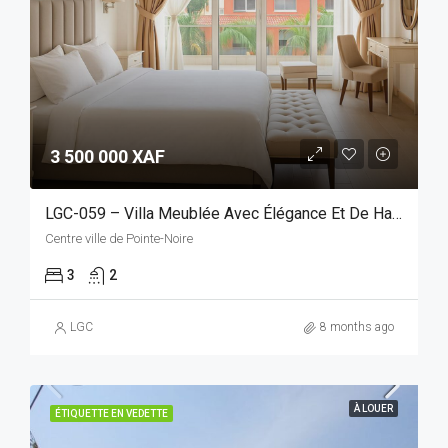
3 500 000 XAF
LGC-059 – Villa Meublée Avec Élégance Et De Haut Standing, Idéalement Située Et Facilement Accessible
Centre ville de Pointe-Noire
3
2
LGC
8 months ago
À LOUER
ÉTIQUETTE EN VEDETTE