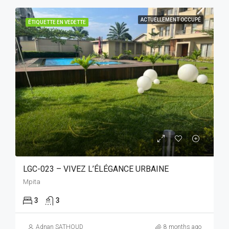
ACTUELLEMENT OCCUPÉ
ÉTIQUETTE EN VEDETTE
LGC-023 – VIVEZ L’ÉLÉGANCE URBAINE
Mpita
3
3
Adnan SATHOUD
8 months ago