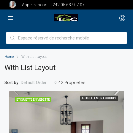
Appelez-nous :
+242 05 637 07 07
Home
With List Layout
With List Layout
Sort by:
43 Propriétés
Default Order
ACTUELLEMENT OCCUPÉ
ÉTIQUETTE EN VEDETTE