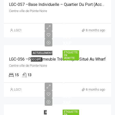
LGC-057 –Base Individuelle – Quartier Du Port (Accès Facile)
Centre ville de Pointe-Noire
3
500
LGC1
8 months ago
000
XAF
ÉTIQUETTE
ACTUELLEMENT
EN
LGC-056 –Petit Immeuble Très Propre Situé Au Wharf
VEDETTE
OCCUPÉ
Centre ville de Pointe-Noire
15
13
1
500
LGC1
8 months ago
000
XAF
ÉTIQUETTE
À
EN