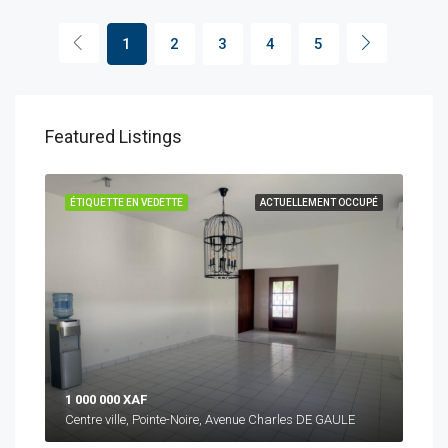
1
2
3
4
5
Featured Listings
CUPÉ
ÉTIQUETTE EN VEDETTE
ACTUELLEMENT OCCUPÉ
ÉTI
1 000 000 XAF
3 5
Centre ville, Pointe-Noire, Avenue Charles DE GAULE
Cent