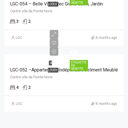
LGC-054 – Belle Villa Avec Grand Salon, Jardin
VEDETTE
LOUER
Centre ville de Pointe-Noire
3
2
1
800
LGC
8 months ago
000
XAF
ÉTIQUETTE
À
EN
LGC-052 –Appartement Indépendant Joliment Meublé
VEDETTE
LOUER
Centre ville de Pointe-Noire
4
2
LGC
8 months ago