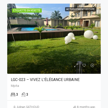
ACTUELLEMENT OCCUPÉ
ÉTIQUETTE EN VEDETTE
LGC-023 – VIVEZ L’ÉLÉGANCE URBAINE
Mpita
3
3
Adnan SATHOUD
8 months ago