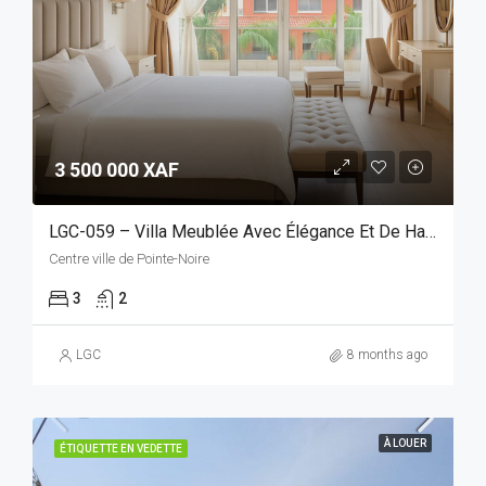
3 500 000 XAF
LGC-059 – Villa Meublée Avec Élégance Et De Haut Standing, Idéalement Située Et Facilement Accessible
Centre ville de Pointe-Noire
3
2
LGC
8 months ago
À LOUER
ÉTIQUETTE EN VEDETTE