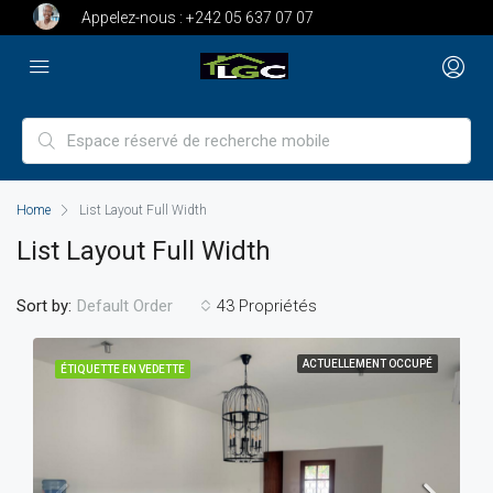
Appelez-nous :
+242 05 637 07 07
Home
List Layout Full Width
List Layout Full Width
Sort by:
43 Propriétés
Default Order
ACTUELLEMENT OCCUPÉ
ÉTIQUETTE EN VEDETTE