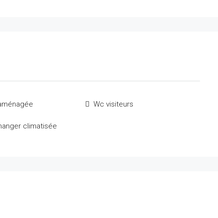
 aménagée
Wc visiteurs
manger climatisée