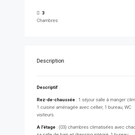
3
Chambres
Description
Descriptif
:
Rez-de-chaussée
: 1 séjour salle à manger clim
1 cuisine aménagée avec cellier, 1 bureau, WC
visiteurs.
A l’étage
: (03) chambres climatisées avec cha
sa salle de bain et dressing intégré, 1 bureau