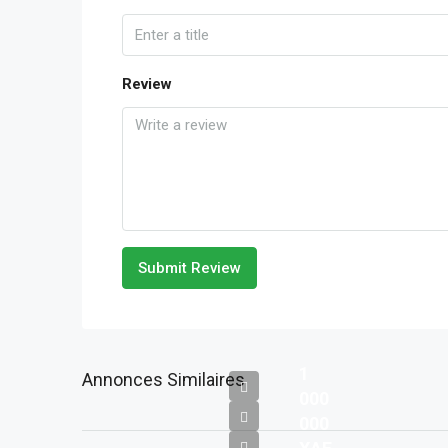
Review
Submit Review
1
Annonces Similaires
000
000