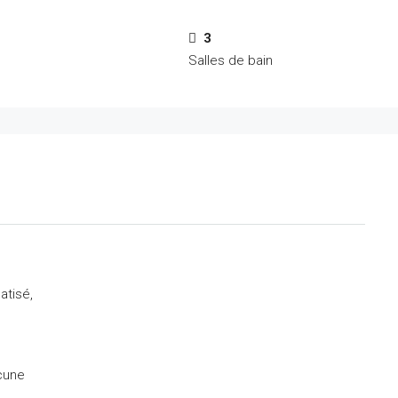
3
Salles de bain
atisé,
cune