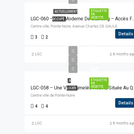
XAF
ÉTIQUETTE
ACTUELLEMENT
EN
VEDETTE
LGC-060 – Villa Moderne De Standing – Accè
OCCUPÉ
Centre ville, Pointe-Noire, Avenue Charles DE GAULE
Details
3
2
1
000
LGC
8 months ag
000
XAF
ÉTIQUETTE
À
EN
VEDETTE
LGC-058 – Une Vil
LOUER
Centre ville de Pointe-Noire
Details
4
4
LGC
8 months ag