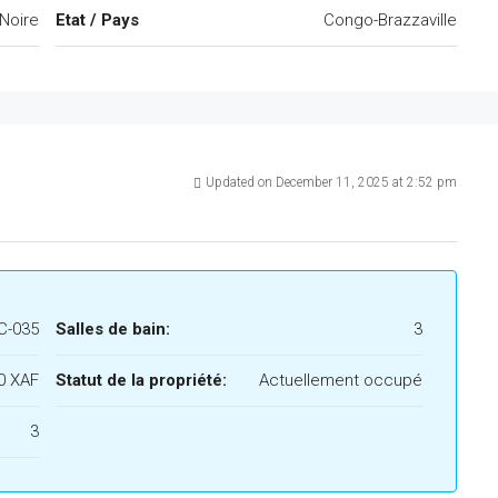
-Noire
Etat / Pays
Congo-Brazzaville
Updated on December 11, 2025 at 2:52 pm
C-035
Salles de bain:
3
0 XAF
Statut de la propriété:
Actuellement occupé
3