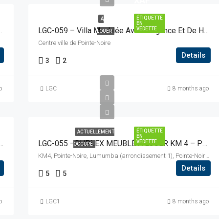
XAF
ÉTIQUETTE
À
EN
s Facile Et Cadre Fonctionnel
VEDETTE
LGC-059 – Villa Meublée Avec Élégance Et De Haut Standing, Idéalement Située Et Facilement Accessible
LOUER
Centre ville de Pointe-Noire
Details
3
2
o
LGC
8 months ago
ÉTIQUETTE
ACTUELLEMENT
EN
la Jumelée Neuve, Située Au Quartier Wharf
VEDETTE
LGC-055 –DUPLEX MEUBLÉ A LOUER KM 4 – PEMBA
OCCUPÉ
KM4, Pointe-Noire, Lumumba (arrondissement 1), Pointe-Noire (commune), Pointe-Noire (département), Congo-Brazzaville
Details
5
5
o
LGC1
8 months ago